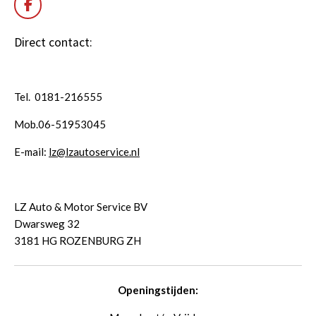
F
a
c
Direct contact:
e
b
o
o
Tel. 0181-216555
k
Mob.06-51953045
E-mail:
lz@lzautoservice.nl
LZ Auto & Motor Service BV
Dwarsweg 32
3181 HG ROZENBURG ZH
Openingstijden: